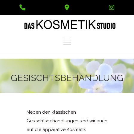
Phone
Google
Instag
Number
Maps
for
calling
GESISCHTSBEHANDLUNG
Neben den klassischen
Gesischtsbehandlungen sind wir auch
auf die apparative Kosmetik