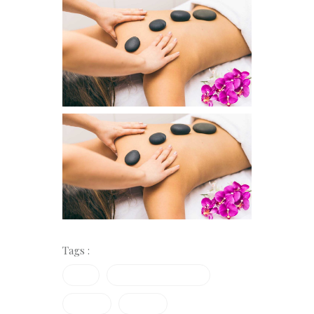
Tags :
Facial
Gesischtsbehandlung
Massage
Vapozon