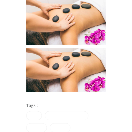
Tags :
Facial
Gesischtsbehandlung
Massage
Vapozon