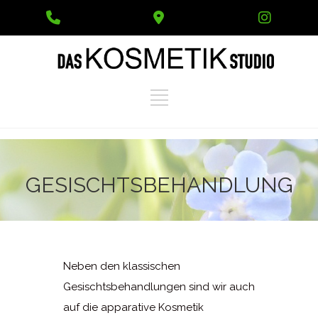
Phone
Google
Instag
Number
Maps
for
calling
GESISCHTSBEHANDLUNG
Neben den klassischen
Gesischtsbehandlungen sind wir auch
auf die apparative Kosmetik