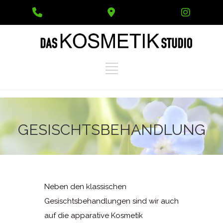
Phone
Google
Instag
Number
Maps
for
calling
GESISCHTSBEHANDLUNG
Neben den klassischen
Gesischtsbehandlungen sind wir auch
auf die apparative Kosmetik