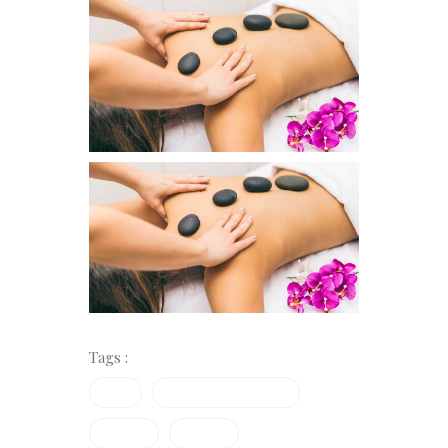
Tags :
Facial
Gesischtsbehandlung
Massage
Vapozon