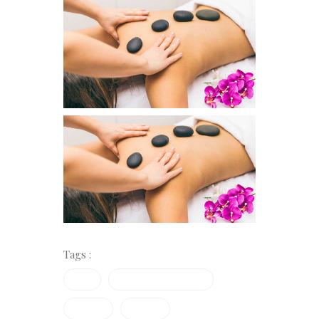
Tags :
Facial
Gesischtsbehandlung
Massage
Vapozon