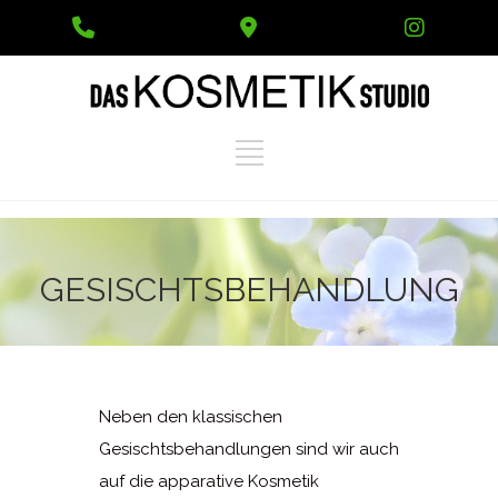
Phone
Google
Instag
Number
Maps
for
calling
GESISCHTSBEHANDLUNG
Neben den klassischen
Gesischtsbehandlungen sind wir auch
auf die apparative Kosmetik