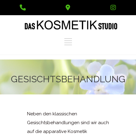
Phone
Google
Instag
Number
Maps
for
calling
GESISCHTSBEHANDLUNG
Neben den klassischen
Gesischtsbehandlungen sind wir auch
auf die apparative Kosmetik