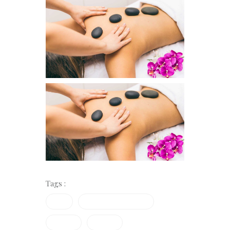
Tags :
Facial
Gesischtsbehandlung
Massage
Vapozon