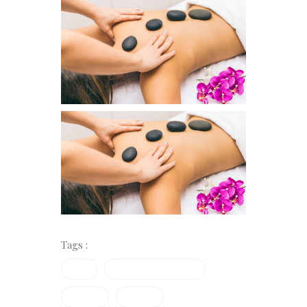
Tags :
Facial
Gesischtsbehandlung
Massage
Vapozon