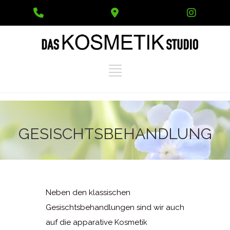
Phone
Google
Instag
Number
Maps
for
calling
GESISCHTSBEHANDLUNG
Neben den klassischen
Gesischtsbehandlungen sind wir auch
auf die apparative Kosmetik