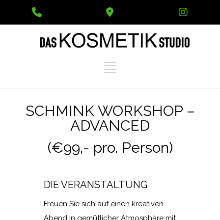
Phone
Google
Instag
Number
Maps
for
calling
SCHMINK WORKSHOP –
ADVANCED
(€99,- pro. Person)
DIE VERANSTALTUNG
Freuen Sie sich auf einen kreativen
Abend in gemütlicher Atmosphäre mit